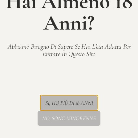
Hai Almeno 18
Il vitigno Tocai Friulano ha grappolo compatto,
medio, piramidale.
Anni?
Il vitigno Pinot bianco ha grappolo compatto,
corto, cilindrico.
Il vitigno Sauvignon ha grappolo compatto,
medio, cilindrico.
Abbiamo Bisogno Di Sapere Se Hai L'età Adatta Per
Entrare In Questo Sito
Friulano
SI, HO PIÙ DI 18 ANNI
NO, SONO MINORENNE